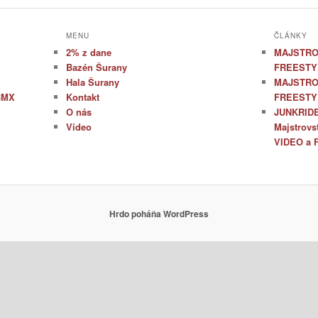
MENU
ČLÁNKY
2% z dane
MAJSTRO
Bazén Šurany
FREESTY
Hala Šurany
MAJSTRO
 BMX
Kontakt
FREESTY
O nás
JUNKRIDE
Video
Majstrovs
VIDEO a 
Hrdo poháňa WordPress