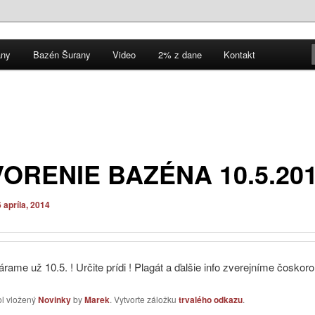
ky občianskeho združenia Šurianski Jazdci.
any
Bazén Šurany
Video
2% z dane
Kontakt
uženie Šurianski Jazdci
ORENIE BAZÉNA 10.5.20
 apríla, 2014
rame už 10.5. ! Určite prídi ! Plagát a ďalšie info zverejníme čoskoro
ol vložený
Novinky
by
Marek
. Vytvorte záložku
trvalého odkazu
.