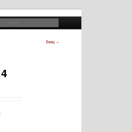
Hľadať
Ďalej
→
14
.