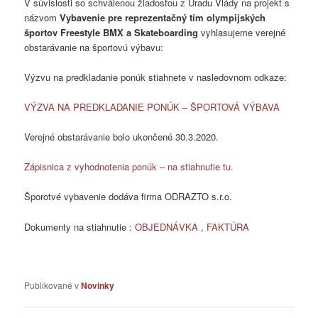
V súvislosti so schválenou žiadosťou z Úradu Vlády na projekt s
názvom
Vybavenie pre reprezentačný tím olympijských
športov Freestyle BMX a Skateboarding
vyhlasujeme verejné
obstarávanie na športovú výbavu:
Výzvu na predkladanie ponúk stiahnete v nasledovnom odkaze:
VÝZVA NA PREDKLADANIE PONÚK – ŠPORTOVÁ VÝBAVA
Verejné obstarávanie bolo ukončené 30.3.2020.
Zápisnica z vyhodnotenia ponúk – na stiahnutie tu.
Šporotvé vybavenie dodáva firma ODRAZTO s.r.o.
Dokumenty na stiahnutie :
OBJEDNÁVKA
,
FAKTÚRA
Publikované v
Novinky