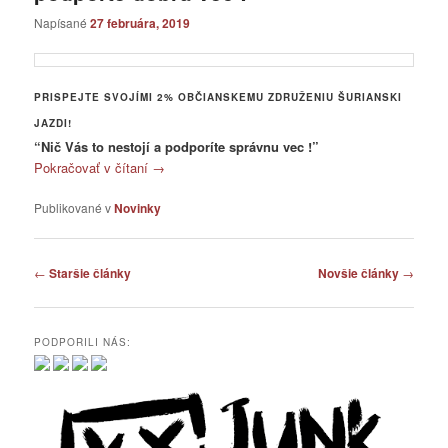
Napísané
27 februára, 2019
PRISPEJTE SVOJÍMI 2% OBČIANSKEMU ZDRUŽENIU ŠURIANSKI
JAZDI!
“Nič Vás to nestojí a podporíte správnu vec !”
Pokračovať v čítaní
→
Publikované v
Novinky
Navigácia
←
Staršie články
Novšie články
→
článkami
PODPORILI NÁS: