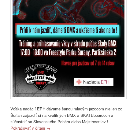
Vďaka nadácií EPH dávame šancu mladým jazdcom nie len zo
Šurian zajazdiť si na kvalitných BMX a SKATEboardoch a
zúčastniť sa Slovenského Pohára alebo Majstrovstiev !
Pokračovať v čítaní
→