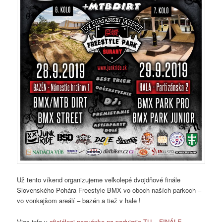
Už tento víkend organizujeme veľkolepé dvojdňové finále
Slovenského Pohára Freestyle BMX vo oboch naších parkoch –
vo vonkajšom areálí – bazén a tiež v hale !
Viac info v
oficiálnej pozvánke na podujatie TU –
FINÁLE